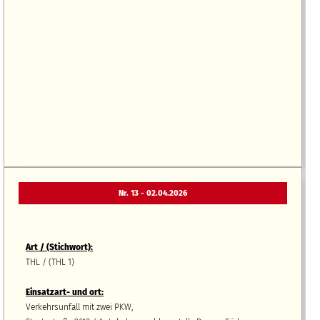
Nr. 13 - 02.04.2026
Art / (Stichwort):
THL / (THL 1)
Einsatzart- und ort:
Verkehrsunfall mit zwei PKW,