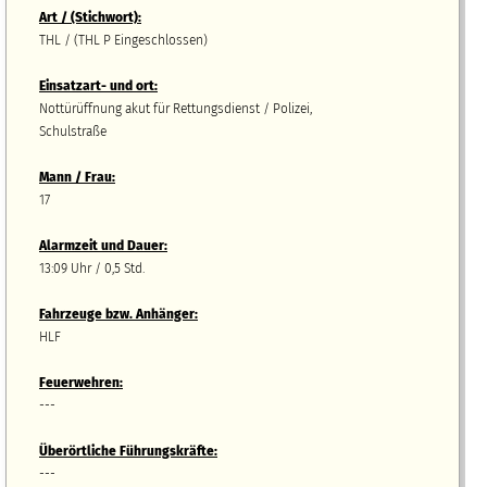
Art / (Stichwort):
THL / (THL P Eingeschlossen)
Einsatzart- und ort:
Nottürüffnung akut für Rettungsdienst / Polizei,
Schulstraße
Mann / Frau:
17
Alarmzeit und Dauer:
13:09 Uhr / 0,5 Std.
Fahrzeuge bzw.
A
nhänger
:
HLF
Feuerwehren:
---
Überörtliche Führungskräfte:
---