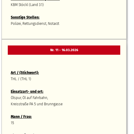
KBM Stöckl (Land 3.1)
Sonstige Stellen:
Polizei, Rettungsdienst, Notarzt
Nr. 11 - 16.03.2026
Art / (Stichwort):
THL / (THL 1)
Einsatzart- und ort:
Ölspur, Öl auf Fahrbahn,
Kreisstraße PA 5 und Brunngasse
Mann / Frau:
15