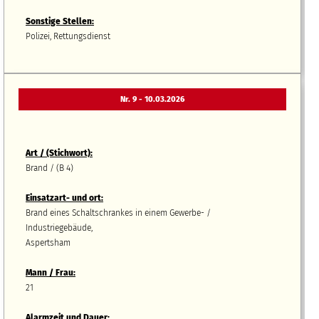
Sonstige Stellen:
Polizei, Rettungsdienst
Nr. 9 - 10.03.2026
Art / (Stichwort):
Brand / (B 4)
Einsatzart- und ort:
Brand eines Schaltschrankes in einem Gewerbe- /
Industriegebäude,
Aspertsham
Mann / Frau:
21
Alarmzeit und Dauer: