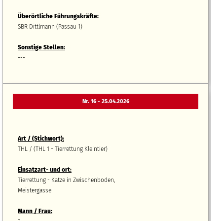
Überörtliche Führungskräfte:
SBR Dittlmann (Passau 1)
Sonstige Stellen:
---
Nr. 16 - 25.04.2026
Art / (Stichwort):
THL / (THL 1 - Tierrettung Kleintier)
Einsatzart- und ort:
Tierrettung - Katze in Zwischenboden,
Meistergasse
Mann / Frau: