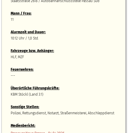
Staatsstraße 2618 / Autobahnanschlussstelle Passau Süd
Mann / Frau:
11
Alarmzeit und Dauer:
10:12 Uhr / 1,0 Std.
Fahrzeuge bzw.
A
nhänger
:
HLF, MZF
Feuerwehren:
---
Überörtliche Führungskräfte:
KBM Stöckl (Land 3.1)
Sonstige Stellen:
Polizei, Rettungsdienst, Notarzt, Straßenmeisterei, Abschleppdienst
Medienbericht: