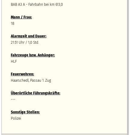
BAB A3 A - Fahrbahn bei km 613,0
Mann / Frau:
18
Alarmzeit und Dauer:
21:51 Uhr / 1,0 Std.
Fahrzeuge bzw.
A
nhänger
:
HLF
Feuerwehren:
Haarschedl, Passau 1. Zug
Überörtliche Führungskräfte:
---
Sonstige Stellen:
Polizei