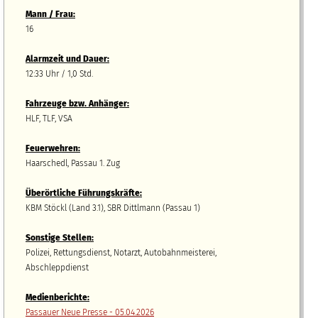
Mann / Frau:
16
Alarmzeit und Dauer:
12:33 Uhr / 1,0 Std.
Fahrzeuge bzw.
A
nhänger
:
HLF, TLF, VSA
Feuerwehren:
Haarschedl, Passau 1. Zug
Überörtliche Führungskräfte:
KBM Stöckl (Land 3.1), SBR Dittlmann (Passau 1)
Sonstige Stellen:
Polizei, Rettungsdienst, Notarzt, Autobahnmeisterei,
Abschleppdienst
Medienberichte:
Passauer Neue Presse - 05.04.2026