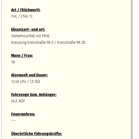
Art / (Stichwort):
THL / (THL 1)
Einsatzart- und ort:
Verkehrsunfall mit PKW,
Kreuzung Kreisstraße PA 5 / Kreisstraße PA 28
Mann / Frau:
18
Alarmzeit und Dauer:
12:40 Uhr / 1,5 Std.
Fahrzeuge bzw.
A
nhänger
:
HLF, MZF
Feuerwehren:
---
Überörtliche Führungskräfte: