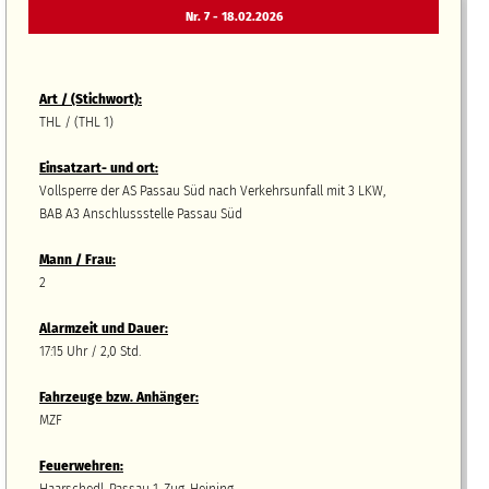
Nr. 7 - 18.02.2026
Art / (Stichwort):
THL / (THL 1)
Einsatzart- und ort:
Vollsperre der AS Passau Süd nach Verkehrsunfall mit 3 LKW,
BAB A3 Anschlussstelle Passau Süd
Mann / Frau:
2
Alarmzeit und Dauer:
17:15 Uhr / 2,0 Std.
Fahrzeuge bzw.
A
nhänger
:
MZF
Feuerwehren: