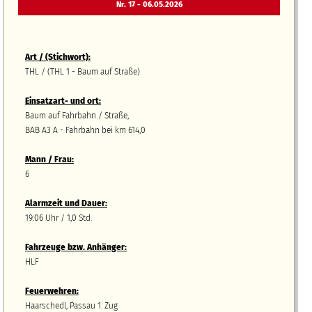
Nr. 17 - 06.05.2026
Art / (Stichwort):
THL / (THL 1 - Baum auf Straße)
Einsatzart- und ort:
Baum auf Fahrbahn / Straße,
BAB A3 A - Fahrbahn bei km 614,0
Mann / Frau:
6
Alarmzeit und Dauer:
19:06 Uhr / 1,0 Std.
Fahrzeuge bzw.
A
nhänger
:
HLF
Feuerwehren:
Haarschedl, Passau 1. Zug