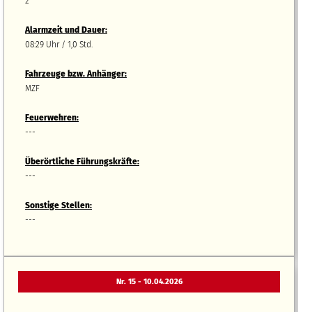
2
Alarmzeit und Dauer:
08:29 Uhr / 1,0 Std.
Fahrzeuge bzw.
A
nhänger
:
MZF
Feuerwehren:
---
Überörtliche Führungskräfte:
---
Sonstige Stellen:
---
Nr. 15 - 10.04.2026