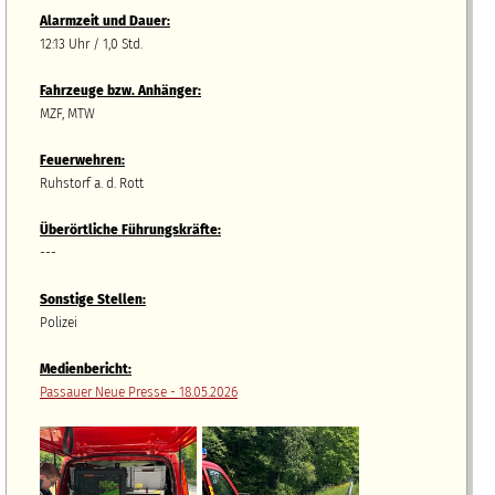
Alarmzeit und Dauer:
12:13 Uhr / 1,0 Std.
Fahrzeuge bzw.
A
nhänger
:
MZF, MTW
Feuerwehren:
Ruhstorf a. d. Rott
Überörtliche Führungskräfte:
---
Sonstige Stellen:
Polizei
Medienbericht:
Passauer Neue Presse - 18.05.2026