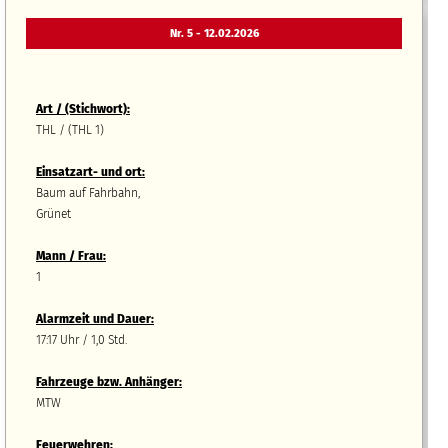
Nr. 5 - 12.02.2026
Art / (Stichwort):
THL / (THL 1)
Einsatzart- und ort:
Baum auf Fahrbahn,
Grünet
Mann / Frau:
1
Alarmzeit und Dauer:
17:17 Uhr / 1,0 Std.
Fahrzeuge bzw.
A
nhänger
:
MTW
Feuerwehren: