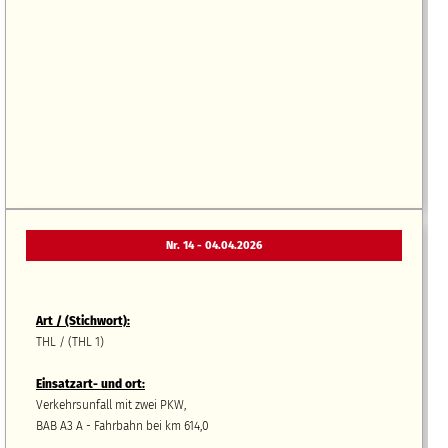
Nr. 14 - 04.04.2026
Art / (Stichwort):
THL / (THL 1)
Einsatzart- und ort:
Verkehrsunfall mit zwei PKW,
BAB A3 A - Fahrbahn bei km 614,0