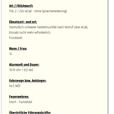
Art / (Stichwort):
THL 2 / (VU eCall - ohne Spracherwiderung)
Einsatzart- und ort:
Vermutlich schwerer Verkehrsunfall nach Notruf über eCall,
Einsatz nicht mehr erforderlich,
Fürstdobl
Mann / Frau:
12
Alarmzeit und Dauer:
10:13 Uhr / 0,5 Std.
Fahrzeuge bzw.
A
nhänger
:
HLF, MZF
Feuerwehren:
Höch - Fürstdobl
Überörtliche Führungskräfte: