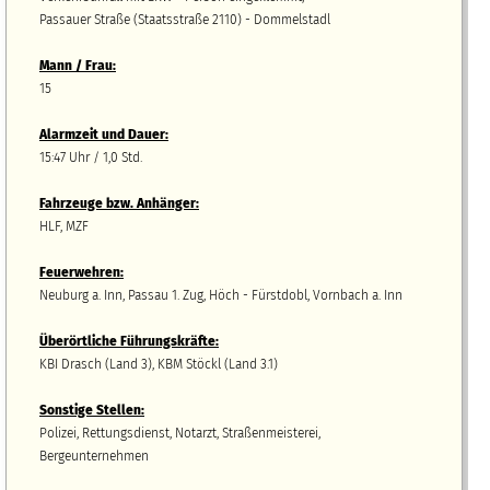
Passauer Straße (Staatsstraße 2110) - Dommelstadl
Mann / Frau:
15
Alarmzeit und Dauer:
15:47 Uhr / 1,0 Std.
Fahrzeuge bzw.
A
nhänger
:
HLF, MZF
Feuerwehren:
Neuburg a. Inn, Passau 1. Zug, Höch - Fürstdobl, Vornbach a. Inn
Überörtliche Führungskräfte:
KBI Drasch (Land 3), KBM Stöckl (Land 3.1)
Sonstige Stellen:
Polizei, Rettungsdienst, Notarzt, Straßenmeisterei,
Bergeunternehmen