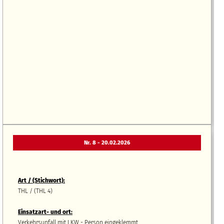
Nr. 8 - 20.02.2026
Art / (Stichwort):
THL / (THL 4)
Einsatzart- und ort:
Verkehrsunfall mit LKW - Person eingeklemmt,