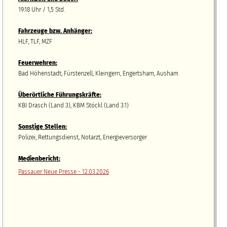
19:18 Uhr / 1,5 Std.
Fahrzeuge bzw.
A
nhänger
:
HLF, TLF, MZF
Feuerwehren:
Bad Höhenstadt, Fürstenzell, Kleingern, Engertsham, Ausham
Überörtliche Führungskräfte:
KBI Drasch (Land 3), KBM Stöckl (Land 3.1)
Sonstige Stellen:
Polizei, Rettungsdienst, Notarzt, Energieversorger
Medienbericht:
Passauer Neue Presse - 12.03.2026