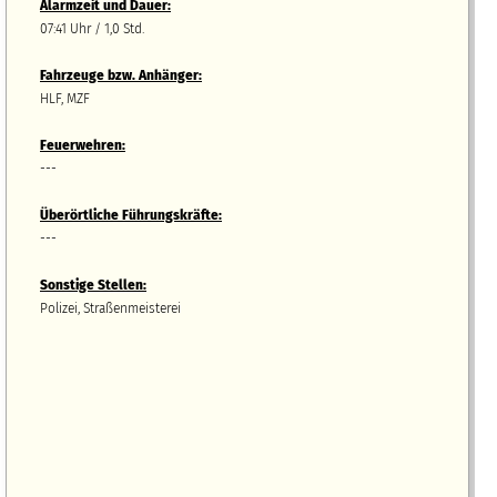
Alarmzeit und Dauer:
07:41 Uhr / 1,0 Std.
Fahrzeuge bzw.
A
nhänger
:
HLF, MZF
Feuerwehren:
---
Überörtliche Führungskräfte:
---
Sonstige Stellen:
Polizei, Straßenmeisterei