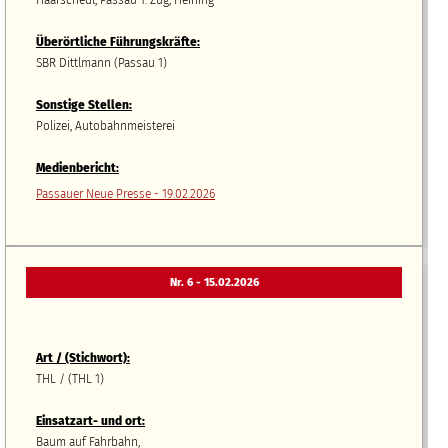
Haarschedl, Passau 1. Zug, Heining
Überörtliche Führungskräfte:
SBR Dittlmann (Passau 1)
Sonstige Stellen:
Polizei, Autobahnmeisterei
Medienbericht:
Passauer Neue Presse - 19.02.2026
Nr. 6 - 15.02.2026
Art / (Stichwort):
THL / (THL 1)
Einsatzart- und ort:
Baum auf Fahrbahn,